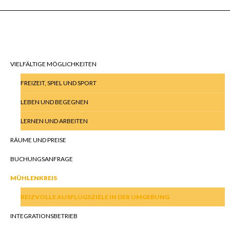
UNSER GÄSTEHAUS
VIELFÄLTIGE MÖGLICHKEITEN
FREIZEIT, SPIEL UND SPORT
LEBEN UND BEGEGNEN
LERNEN UND ARBEITEN
RÄUME UND PREISE
BUCHUNGSANFRAGE
MÜHLENKREIS
REIZVOLLE AUSFLUGSZIELE IN DER UMGEBUNG
INTEGRATIONSBETRIEB