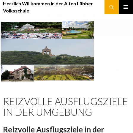
Suchen
Herzlich Willkommen in der Alten Lübber
Volksschule
SPRINGE
PRIMÄR
ZUM
MENÜ
INHALT
REIZVOLLE AUSFLUGSZIELE
IN DER UMGEBUNG
Reizvolle Ausflugsziele in der