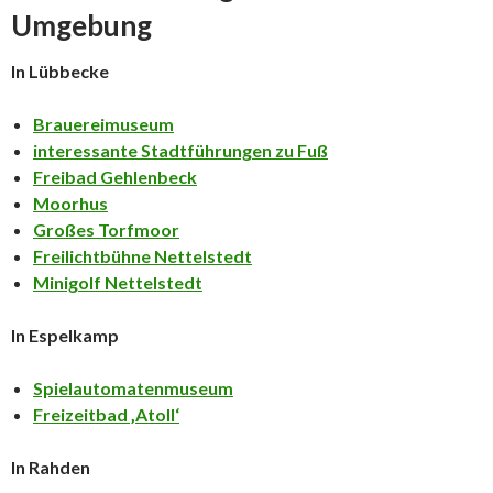
Umgebung
In Lübbecke
Brauereimuseum
interessante Stadtführungen zu Fuß
Freibad Gehlenbeck
Moorhus
Großes Torfmoor
Freilichtbühne Nettelstedt
Minigolf Nettelstedt
In Espelkamp
Spielautomatenmuseum
Freizeitbad ‚Atoll‘
In Rahden